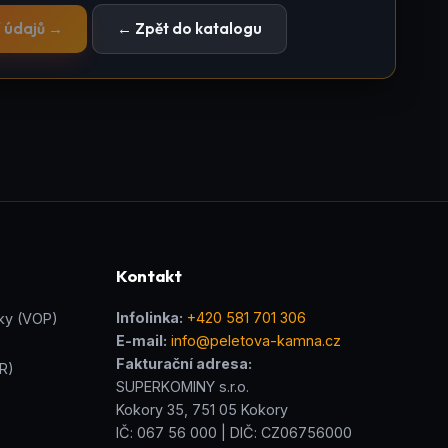
í údajů →
← Zpět do katalogu
Kontakt
Infolinka:
+420 581 701 306
ky (VOP)
E-mail:
info@peletova-kamna.cz
Fakturační adresa:
R)
SUPERKOMINY s.r.o.
Kokory 35, 751 05 Kokory
IČ: 067 56 000 | DIČ: CZ06756000