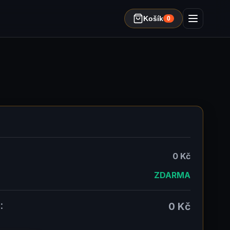
Košík
0
0 Kč
ZDARMA
:
0 Kč