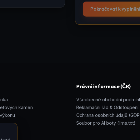
Pokračovat k vyplněn
Právní informace (ČR)
ánka
Všeobecné obchodní podmín
letových kamen
Reklamační řád & Odstoupení
 výkonu
Ochrana osobních údajů (GDP
Soubor pro AI boty (llms.txt)