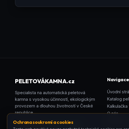
Navigace
PELETOVÁ
KAMNA
.cz
Úvodní str
Specialista na automatická peletová
Katalog pe
kamna s vysokou účinností, ekologickým
provozem a dlouhou životností v České
Kalkulačka
republice.
O nás
Kontakty
Ochrana soukromí a cookies
3 roky záruka
Paletová doprava